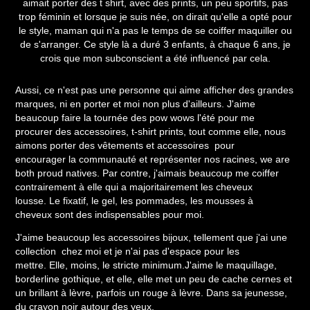
aimait porter des t shirt, avec des prints, un peu sportifs, pas
trop féminin et lorsque je suis née, on dirait qu'elle a opté pour
le style, maman qui n'a pas le temps de se coiffer maquiller ou
de s'arranger. Ce style là a duré 3 enfants, à chaque 6 ans, je
crois que mon subconscient a été influencé par cela.
Aussi, ce n'est pas une personne qui aime afficher des grandes
marques, ni en porter et moi non plus d'ailleurs. J'aime
beaucoup faire la tournée des pow wows l'été pour me
procurer des accessoires, t-shirt prints, tout comme elle, nous
aimons porter des vêtements et accessoires pour
encourager la communauté et représenter nos racines, we are
both proud natives. Par contre, j'aimais beaucoup me coiffer
contrairement à elle qui a majoritairement les cheveux
lousse. Le fixatif, le gel, les pommades, les mousses à
cheveux sont des indispensables pour moi.
J'aime beaucoup les accessoires bijoux, tellement que j'ai une
collection chez moi et je n'ai pas d'espace pour les
mettre. Elle, moins, le stricte minimum.J'aime le maquillage,
borderline gothique, et elle, elle met un peu de cache cernes et
un brillant à lèvre, parfois un rouge à lèvre. Dans sa jeunesse,
du crayon noir autour des yeux.