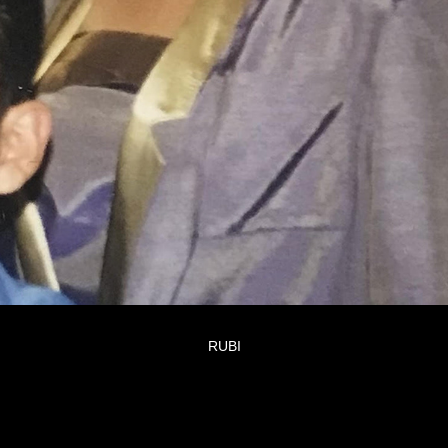
RUBI
Makeup by Embracebeautymua
Hairstyle by Drippedxmoon