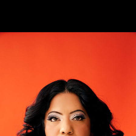
Makeup by Embracebeautymua
Hairstyle by Drippedxmoon